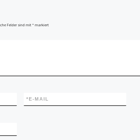
iche Felder sind mit
*
markiert
*
E-MAIL