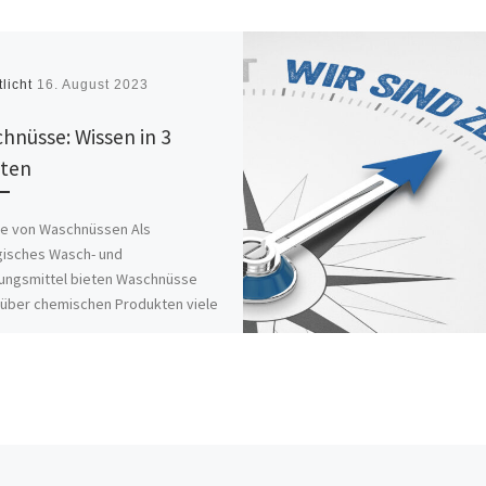
tlicht
16. August 2023
hnüsse: Wissen in 3
ten
le von Waschnüssen Als
gisches Wasch- und
ungsmittel bieten Waschnüsse
über chemischen Produkten viele
le, die sich lohnen. Waschnüsse
eine, pflanzliche […]