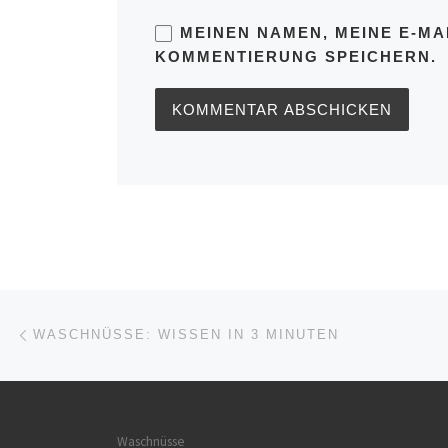
MEINEN NAMEN, MEINE E-MA
KOMMENTIERUNG SPEICHERN.
Beitragsnavigation
Vorheriger Beitrag
WASCHNÜSSE: WISSEN IN 3 MINUTEN
Waschnüsse