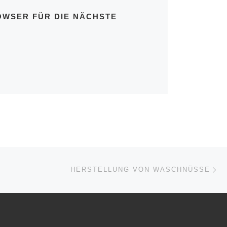
OWSER FÜR DIE NÄCHSTE
Nä
ISTE
HERSTELLUNG VON WASCHNÜSSE