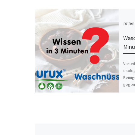
Veröffen
Wasc
Minu
Vortei
ökolo
Reinig
gegen
Vortei
sind r